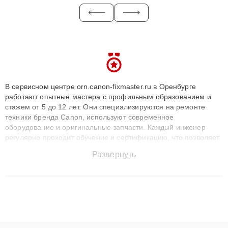
В сервисном центре orn.canon-fixmaster.ru в Оренбурге
работают опытные мастера с профильным образованием и
стажем от 5 до 12 лет. Они специализируются на ремонте
техники бренда Canon, используют современное
оборудование и оригинальные запчасти. Каждый инженер
регулярно проходит обучение и сертификацию, что позволяет
быстро и точноdiagnostikировать поломки и восстанавливать
Развернуть
технику с сохранением гарантии до 3 лет. Наши мастера
решают сложные случаи: от замены матриц и материнских
плат до ремонта после залития и восстановления данных.
Благодаря высокой квалификации и ответственному подходу
клиенты получают быстрый, качественный ремонт и понятные
объяснения по результатам диагностики.